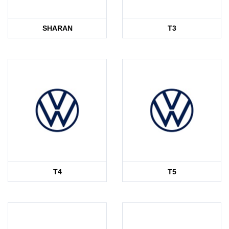
SHARAN
T3
T4
T5