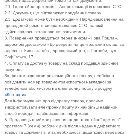
формі, надає дефектний товар та такі документи:
2.1. Гарантійна претензія – Акт рекламації із печаткою СТО.
2.2. Документ, що підтверджує придбання товару.
2.3. Додатково може бути необхідним Наряд-замовлення на
проведений ремонт спеціалізованою СТО, на якій
здійснювалось встановлення запчастини.
3. Повернення проводиться перевізником «Нова Пошта»,
адресною доставкою «До дверей» на центральний склад, за
адресою: Київська обл., Броварський р-н, с.Погреби, вул.
Софіївська, 17.
4. Оплату за доставку товару на склад продавця здійснює
покупець.
За фактом відправки рекламаційного товару, необхідно
повідомити номер товарно-транспортної накладної за
телефоном або листом на електронну пошту з розділу
«Контакти»
.
Для інформування про відправку товару, просимо
використовувати електронну пошту як найбільш надійний
спосіб передачі та збереження інформації.
5. Продавець приймає рішення щодо гарантійної претензії
протягом 7 (семи) робочих днів після надання дефектного
товару та документів, а за необхідності додаткової перевірки