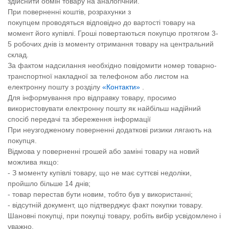
здійснити обмін товару на аналогічний.
При поверненні коштів, розрахунки з
покупцем проводяться відповідно до вартості товару на
момент його купівлі. Гроші повертаються покупцю протягом 3-
5 робочих днів із моменту отримання товару на центральний
склад.
За фактом надсилання
необхідно повідомити номер товарно-
транспортної накладної
за телефоном або листом на
електронну пошту з розділу
«Контакти»
.
Для інформування про відправку товару, просимо
використовувати електронну пошту як найбільш надійний
спосіб передачі та збереження інформації
При неузгодженому поверненні додаткові ризики лягають на
покупця.
Відмова у поверненні грошей або заміні товару на новий
можлива якщо:
- З моменту купівлі товару, що не має суттєві недоліки,
пройшло більше 14 днів;
- товар перестав бути новим, тобто був у використанні;
- відсутній документ, що підтверджує факт покупки товару.
Шановні покупці, при покупці товару, робіть вибір усвідомлено і
уважно.