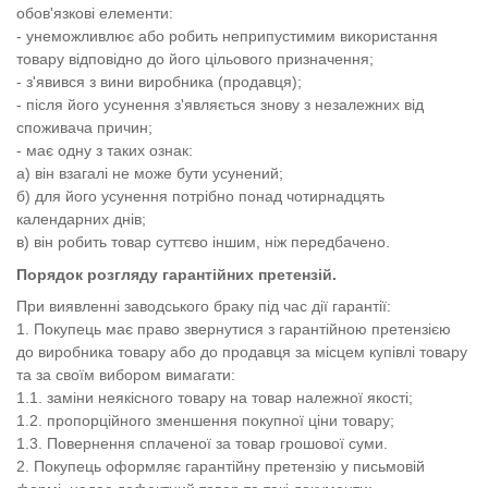
обов'язкові елементи:
- унеможливлює або робить неприпустимим використання
товару відповідно до його цільового призначення;
- з'явився з вини виробника (продавця);
- після його усунення з'являється знову з незалежних від
споживача причин;
- має одну з таких ознак:
а) він взагалі не може бути усунений;
б) для його усунення потрібно понад чотирнадцять
календарних днів;
в) він робить товар суттєво іншим, ніж передбачено.
Порядок розгляду гарантійних претензій.
При виявленні заводського браку під час дії гарантії:
1. Покупець має право звернутися з гарантійною претензією
до виробника товару або до продавця за місцем купівлі товару
та за своїм вибором вимагати:
1.1. заміни неякісного товару на товар належної якості;
1.2. пропорційного зменшення покупної ціни товару;
1.3. Повернення сплаченої за товар грошової суми.
2. Покупець оформляє гарантійну претензію у письмовій