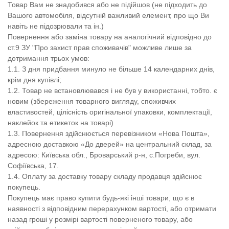
Товар Вам не знадобився або не підійшов (не підходить до
Вашого автомобіля, відсутній важливий елемент, про що Ви
навіть не підозрювали та ін.)
Повернення або заміна товару на аналогічний відповідно до
ст.9 ЗУ "Про захист прав споживачів" можливе лише за
дотримання трьох умов:
1.1. З дня придбання минуло не більше 14 календарних днів,
крім дня купівлі;
1.2. Товар не встановлювався і не був у використанні, тобто. є
новим (збереження товарного вигляду, споживчих
властивостей, цілісність оригінальної упаковки, комплектації,
наклейок та етикеток на товарі)
1.3. Повернення здійснюється перевізником «Нова Пошта»,
адресною доставкою «До дверей» на центральний склад, за
адресою: Київська обл., Броварський р-н, с.Погреби, вул.
Софіївська, 17.
1.4. Оплату за доставку товару складу продавця здійснює
покупець.
Покупець має право купити будь-які інші товари, що є в
наявності з відповідним перерахунком вартості, або отримати
назад гроші у розмірі вартості поверненого товару, або