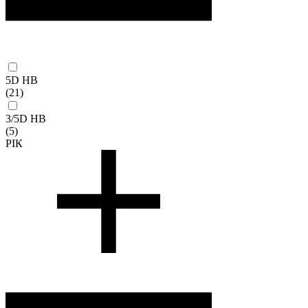
5D HB
(21)
3/5D HB
(5)
РІК