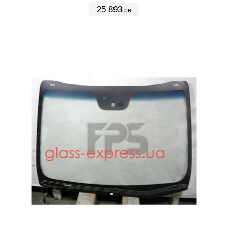
25 893
грн