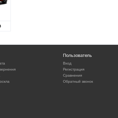
8
Пользователь
ата
Вход
овернення
Регистрация
а
Сравнения
оскла
Обратный звонок