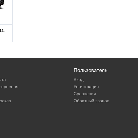
11-
Пользователь
ата
Вход
овернення
Регистрация
а
Сравнения
оскла
Обратный звонок