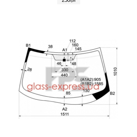
250
грн