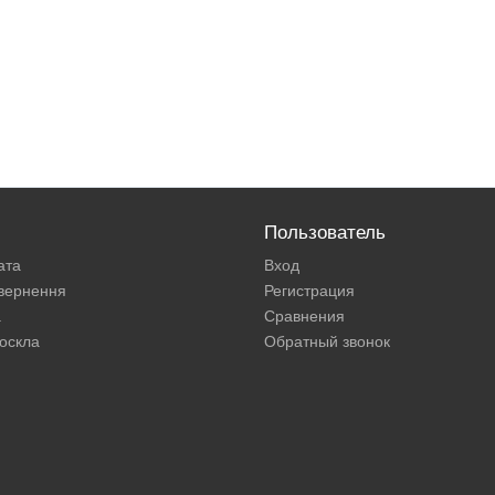
Пользователь
ата
Вход
овернення
Регистрация
а
Сравнения
оскла
Обратный звонок