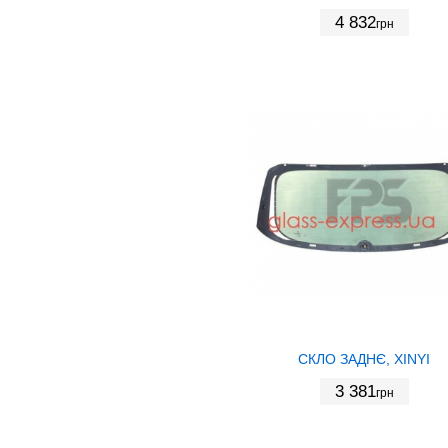
4 832
грн
СКЛО ЗАДНЄ, XINYI
3 381
грн