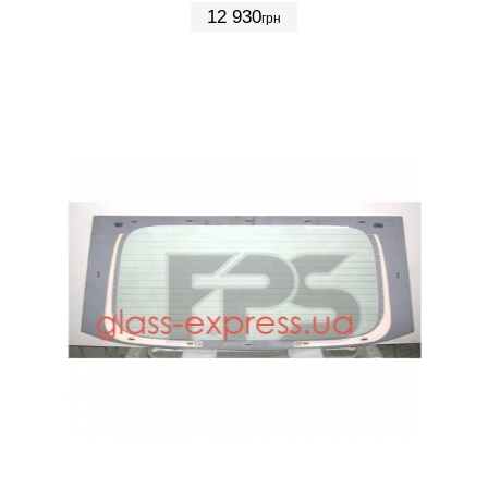
12 930
грн