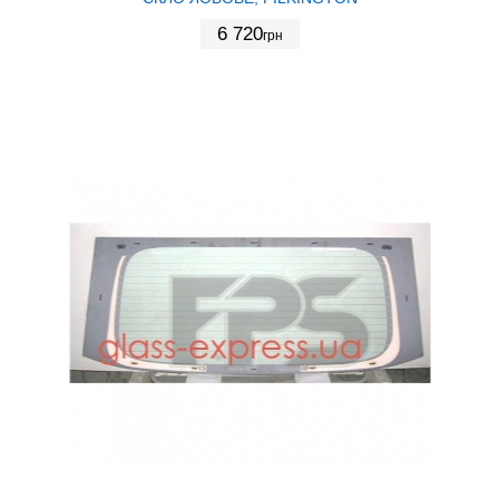
6 720
грн