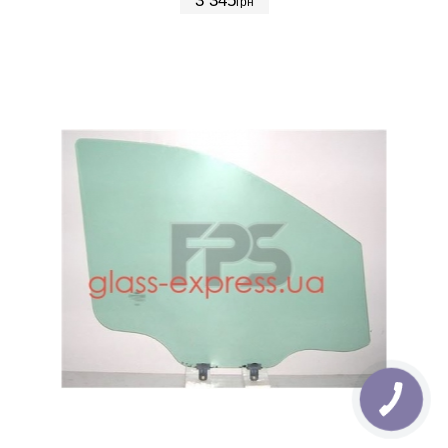
3 345
грн