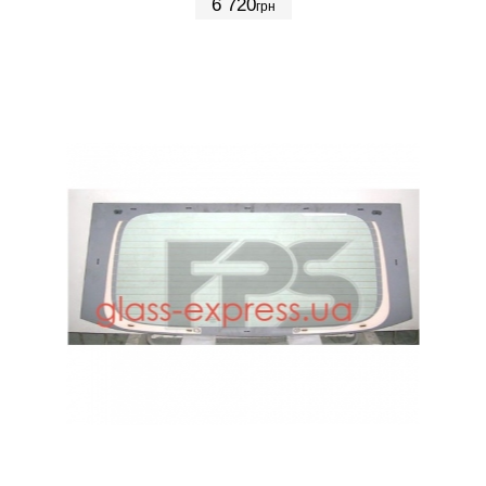
6 720
грн