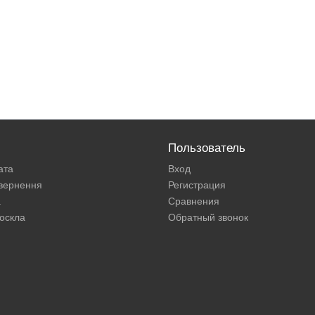
Пользователь
ата
Вход
овернення
Регистрация
а
Сравнения
оскла
Обратный звонок