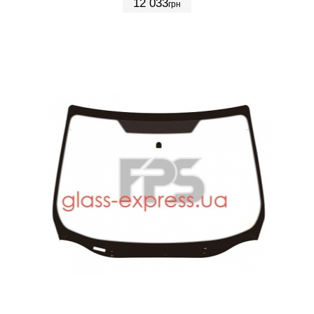
12 033
грн