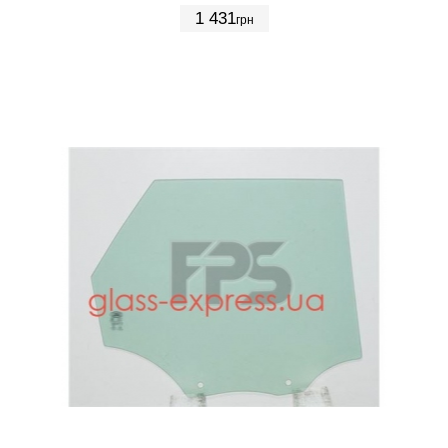
1 431
грн