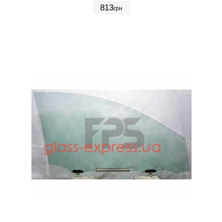
813
грн