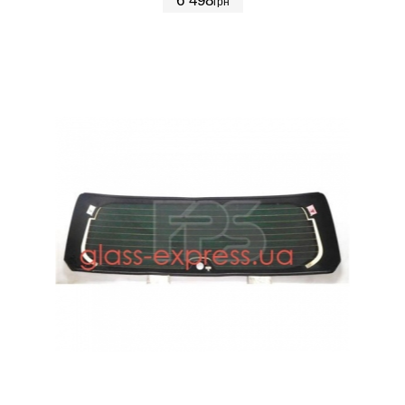
6 498
грн