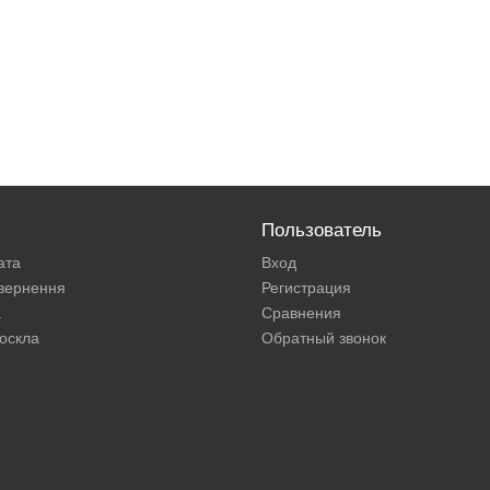
Пользователь
ата
Вход
овернення
Регистрация
а
Сравнения
оскла
Обратный звонок