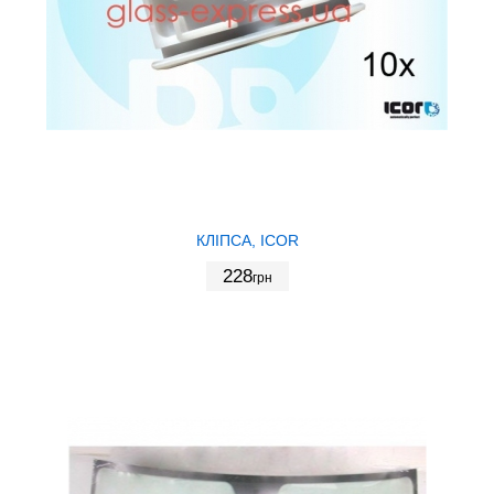
КЛІПСA, ICOR
228
грн