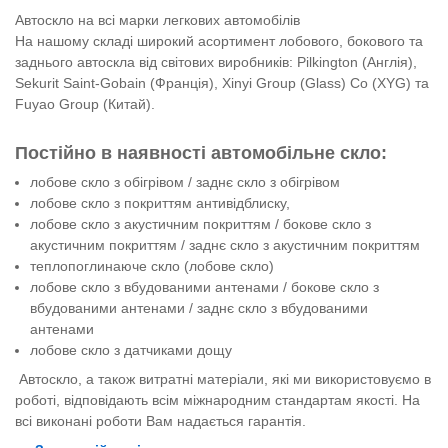
Автоскло на всі марки легкових автомобілів
На нашому складі широкий асортимент лобового, бокового та
заднього автоскла від світових виробників: Pilkington (Англія),
Sekurit Saint-Gobain (Франція), Xinyi Group (Glass) Co (XYG) та
Fuyao Group (Китай).
Постійно в наявності автомобільне скло:
лобове скло з обігрівом / заднє скло з обігрівом
лобове скло з покриттям антивідблиску,
лобове скло з акустичним покриттям / бокове скло з
акустичним покриттям / заднє скло з акустичним покриттям
теплопоглинаюче скло (лобове скло)
лобове скло з вбудованими антенами / бокове скло з
вбудованими антенами / заднє скло з вбудованими
антенами
лобове скло з датчиками дощу
Автоскло, а також витратні матеріали, які ми використовуємо в
роботі, відповідають всім міжнародним стандартам якості. На
всі виконані роботи Вам надається гарантія.