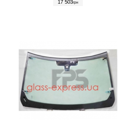
17 503
грн