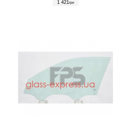
1 421
грн