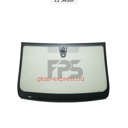
21 543
грн