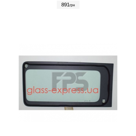
891
грн