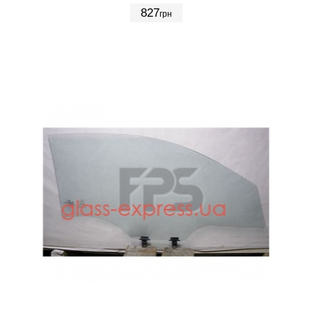
827
грн