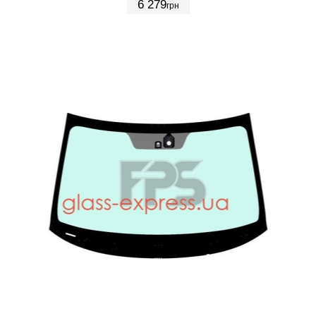
6 279
грн