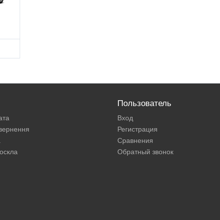
Пользователь
ата
Вход
овернення
Регистрация
а
Сравнения
оскла
Обратный звонок