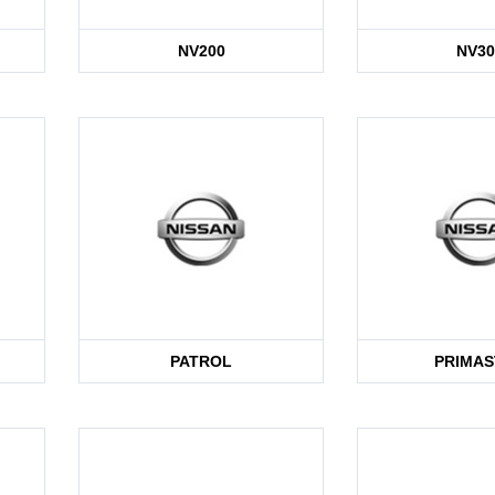
NV200
NV30
PATROL
PRIMAS