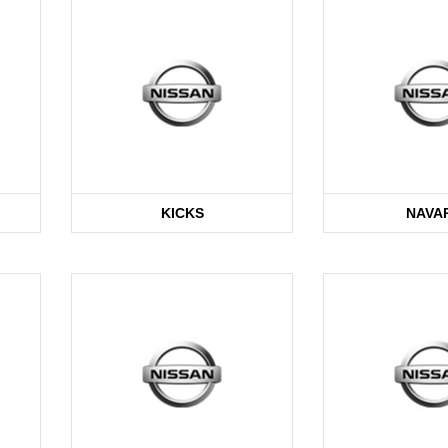
KICKS
NAVA