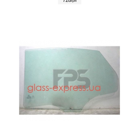
728
грн