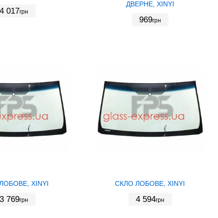
ДВЕРНЕ, XINYI
4 017
грн
969
грн
ЛОБОВЕ, XINYI
СКЛО ЛОБОВЕ, XINYI
3 769
4 594
грн
грн