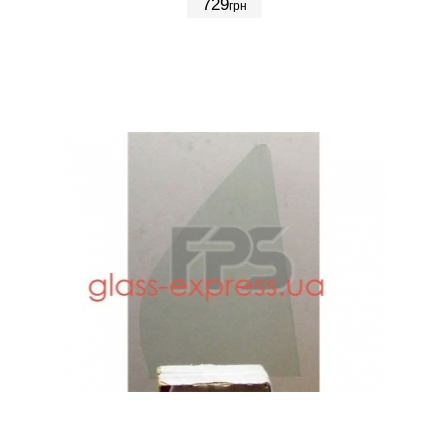
729
грн