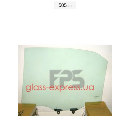
505
грн