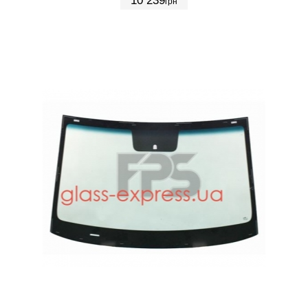
10 239
грн