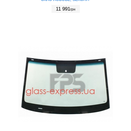
11 991
грн