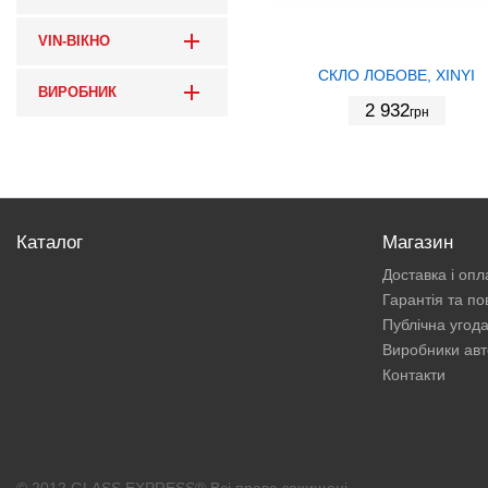
VIN-ВІКНО
СКЛО ЛОБОВЕ, XINYI
ВИРОБНИК
2 932
грн
Каталог
Магазин
Доставка і опл
Гарантія та п
Публічна угод
Виробники авт
Контакти
© 2012 GLASS EXPRESS® Всі права захищені.