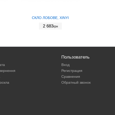
СКЛО ЛОБОВЕ, XINYI
2 683
грн
Пользователь
ата
Вход
овернення
Регистрация
а
Сравнения
оскла
Обратный звонок