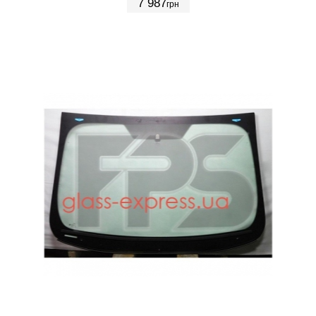
7 987
грн