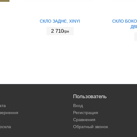
СКЛО ЗАДНЄ, XINYI
СКЛО БОКО
ДВ
2 710
грн
Пользователь
ата
Вход
овернення
Регистрация
а
Сравнения
оскла
Обратный звонок