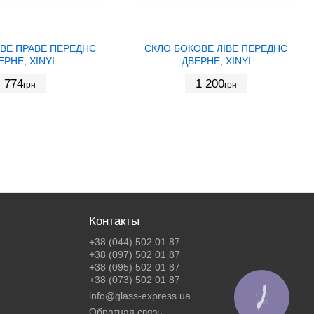
ВЕ ПРАВЕ ПЕРЕДНЄ
СКЛО БОКОВЕ ЛІВЕ ПЕРЕДНЄ
ЕРНЕ, XINYI
ДВЕРНЕ, XINYI
774
1 200
грн
грн
Контакты
+38 (044) 502 01 87
+38 (097) 502 01 87
+38 (095) 502 01 87
+38 (073) 502 01 87
info@glass-express.ua
КНОПКА
ЗВ'ЯЗКУ
Обратная связь