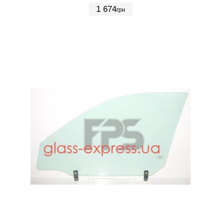
1 674
грн