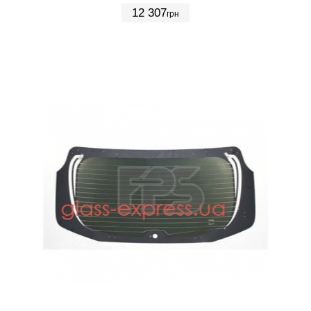
12 307
грн