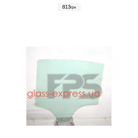
813
грн