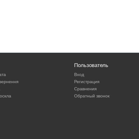
Пользователь
ата
Вход
овернення
Регистрация
а
Сравнения
оскла
Обратный звонок