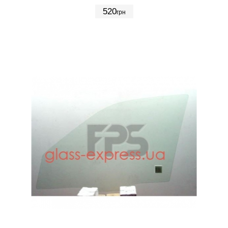
520
грн