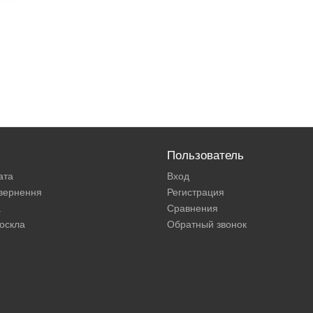
Пользователь
ата
Вход
овернення
Регистрация
а
Сравнения
оскла
Обратный звонок