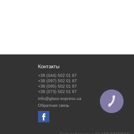
Контакты
+38 (044) 502 01 87
+38 (097) 502 01 87
+38 (095) 502 01 87
+38 (073) 502 01 87
info@glass-express.ua
КНОПКА
ЗВ'ЯЗКУ
Обратная связь
Сайт работает на
GLASS EXPRESS