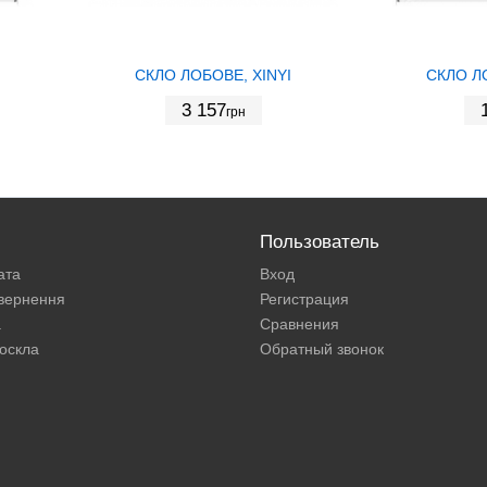
СКЛО ЛОБОВЕ, XINYI
СКЛО Л
3 157
грн
Пользователь
ата
Вход
овернення
Регистрация
а
Сравнения
оскла
Обратный звонок