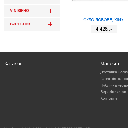
VIN-ВІКНО
СКЛО ЛОБОВЕ, XINYI
ВИРОБНИК
4 426
грн
Каталог
Магазин
Доставка і опл
Гарантія та п
Публічна угод
Виробники авт
Контакти
© 2012 GLASS EXPRESS® Всі права захищені.