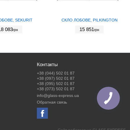
ОБОВЕ, SEKURIT
СКЛО ЛОБОВЕ, PILKINGTON
18 083
15 851
грн
грн
Контакты
+38 (044) 502 01 87
+38 (097) 502 01 87
+38 (095) 502 01 87
+38 (073) 502 01 87
info@glass-express.ua
КНОПКА
ЗВ'ЯЗКУ
Обратная связь
Сайт работает на
GLASS EXPRESS