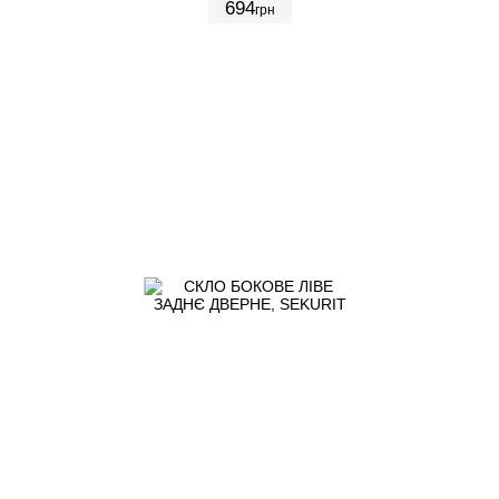
694
грн