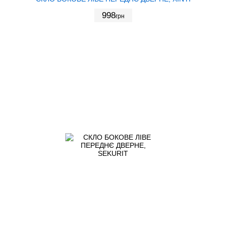
998
грн