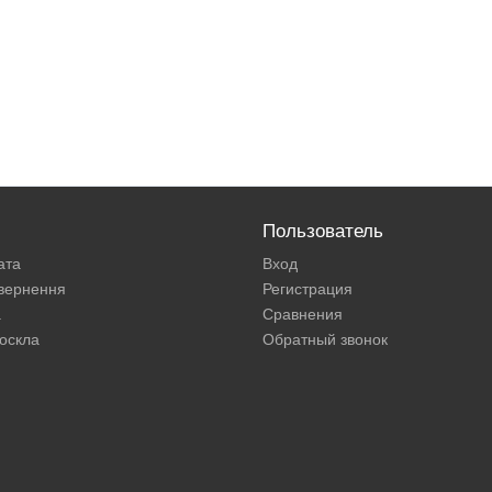
Пользователь
ата
Вход
овернення
Регистрация
а
Сравнения
оскла
Обратный звонок