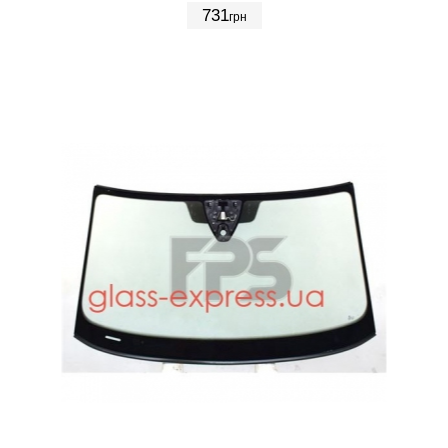
731
грн