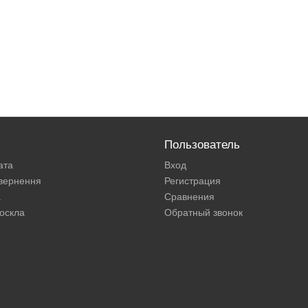
Пользователь
ата
Вход
овернення
Регистрация
а
Сравнения
оскла
Обратный звонок