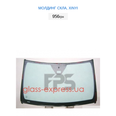
МОЛДИНГ СКЛА, XINYI
956
грн