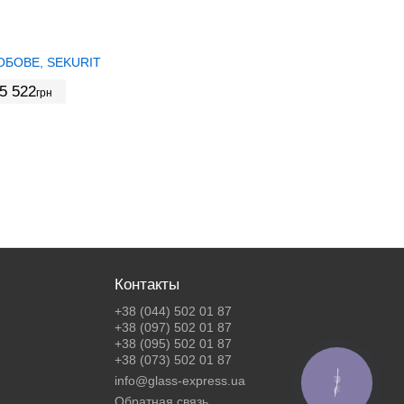
ОБОВЕ, SEKURIT
5 522
грн
Контакты
+38 (044) 502 01 87
+38 (097) 502 01 87
+38 (095) 502 01 87
+38 (073) 502 01 87
info@glass-express.ua
КНОПКА
ЗВ'ЯЗКУ
Обратная связь