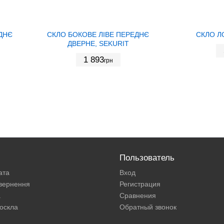
ДНЄ
СКЛО БОКОВЕ ЛІВЕ ПЕРЕДНЄ
СКЛО Л
ДВЕРНЕ, SEKURIT
1 893
грн
Пользователь
ата
Вход
овернення
Регистрация
а
Сравнения
оскла
Обратный звонок