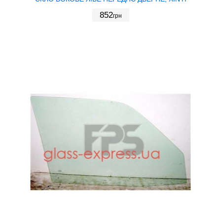
852
грн